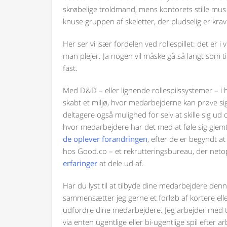
skrøbelige troldmand, mens kontorets stille mus
knuse gruppen af skeletter, der pludselig er krav
Her ser vi især fordelen ved rollespillet: det er i
man plejer. Ja nogen vil måske gå så langt som ti
fast.
Med D&D – eller lignende rollespilssystemer –
skabt et miljø, hvor medarbejderne kan prøve sig
deltagere også mulighed for selv at skille sig ud 
hvor medarbejdere har det med at føle sig glem
de oplever forandringen
, efter de er begyndt at
hos Good.co – et rekrutteringsbureau, der net
erfaringer
at dele ud af.
Har du lyst til at tilbyde dine medarbejdere d
sammensætter jeg gerne et forløb af kortere elle
udfordre dine medarbejdere. Jeg arbejder med team
via enten ugentlige eller bi-ugentlige spil efter a