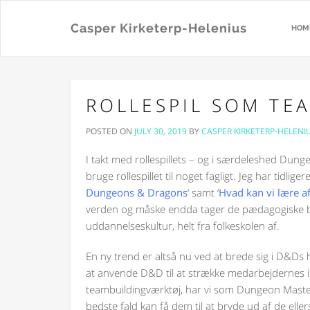
Casper Kirketerp-Helenius
HOM
ROLLESPIL SOM TE
POSTED ON
JULY 30, 2019
BY
CASPER KIRKETERP-HELENI
I takt med rollespillets – og i særdeleshed Dung
bruge rollespillet til noget fagligt. Jeg har tidl
Dungeons & Dragons
‘ samt ‘
Hvad kan vi lære a
verden og måske endda tager de pædagogiske brille
uddannelseskultur, helt fra folkeskolen af.
En ny trend er altså nu ved at brede sig i D&Ds 
at anvende D&D til at strække medarbejdernes 
teambuildingværktøj, har vi som Dungeon Master
bedste fald kan få dem til at bryde ud af de elle