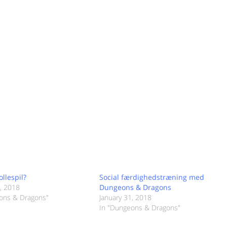
n
ollespil?
Social færdighedstræning med
5, 2018
Dungeons & Dragons
ons & Dragons"
January 31, 2018
In "Dungeons & Dragons"