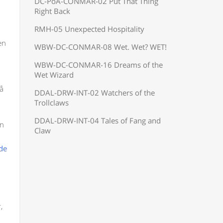
DC-PoA-CONMAR-02 Put That Thing
Right Back
RMH-05 Unexpected Hospitality
en
WBW-DC-CONMAR-08 Wet. Wet? WET!
WBW-DC-CONMAR-16 Dreams of the
Wet Wizard
å
DDAL-DRW-INT-02 Watchers of the
Trollclaws
DDAL-DRW-INT-04 Tales of Fang and
an
Claw
ode
,