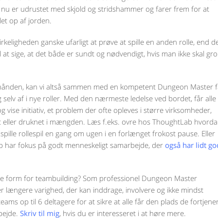
 nu er udrustet med skjold og stridshammer og farer frem for at
let op af jorden.
 virkeligheden ganske ufarligt at prøve at spille en anden rolle, end d
l at sige, at det både er sundt og nødvendigt, hvis man ikke skal gro
 i hånden, kan vi altså sammen med en kompetent Dungeon Master f
 selv af i nye roller. Med den nærmeste ledelse ved bordet, får alle
og vise initiativ, et problem der ofte opleves i større virksomheder,
t eller druknet i mængden. Læs f.eks. ovre hos ThoughtLab hvord
 spille rollespil en gang om ugen i en forlænget frokost pause. Eller
op har fokus på godt menneskeligt samarbejde, der
også har lidt g
enne form for teambuilding? Som professionel Dungeon Master
r længere varighed, der kan inddrage, involvere og ikke mindst
s op til 6 deltagere for at sikre at alle får den plads de fortjener
rbejde.
Skriv til mig
, hvis du er interesseret i at høre mere.