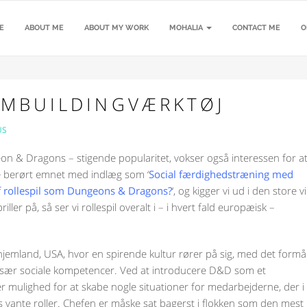
E
ABOUT ME
ABOUT MY WORK
MOHALIA
CONTACT ME
O
AMBUILDINGVÆRKTØJ
US
eon & Dragons – stigende popularitet, vokser også interessen for a
igere berørt emnet med indlæg som ‘
Social færdighedstræning med
f rollespil som Dungeons & Dragons?
‘, og kigger vi ud i den store v
r på, så ser vi rollespil overalt i – i hvert fald europæisk –
hjemland, USA, hvor en spirende kultur rører på sig, med det formå
især sociale kompetencer. Ved at introducere D&D som et
 mulighed for at skabe nogle situationer for medarbejderne, der i
rs vante roller. Chefen er måske sat bagerst i flokken som den mest